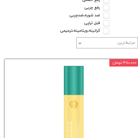
رفع خشکی
رفع چربی
ضد شوره،ضدچربی
قبل تراپی
کراتینه،ویتامینه،ترمیمی
مرتبط‌ترین
۴۸۰,۰۰۰ تومان