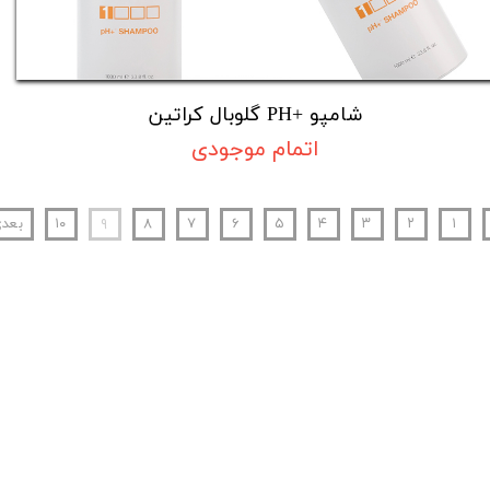
شامپو +PH گلوبال کراتین
اتمام موجودی
۱
۲
۳
۴
۵
۶
۷
۸
۹
۱۰
بعد