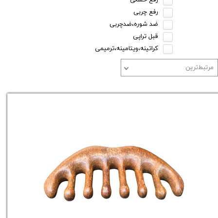
رفع خشکی
رفع چربی
ضد شوره،ضدچربی
قبل تراپی
کراتینه،ویتامینه،ترمیمی
مرتبط‌ترین