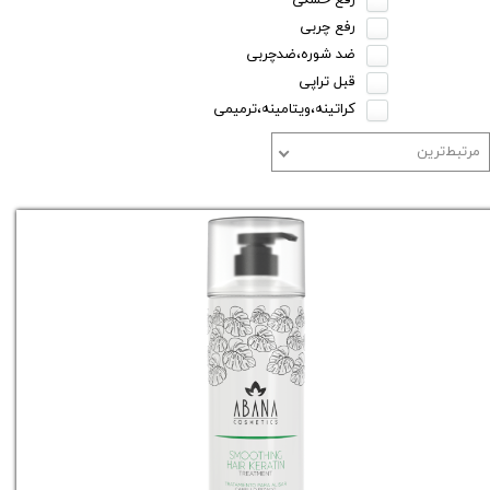
رفع خشکی
رفع چربی
ضد شوره،ضدچربی
قبل تراپی
کراتینه،ویتامینه،ترمیمی
مرتبط‌ترین