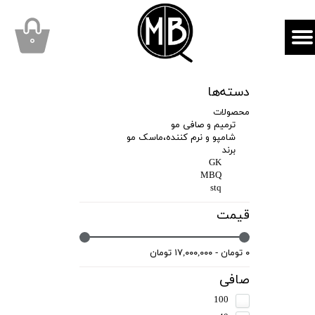
mbqhair
MBQshop
۰
دسته‌ها
محصولات
ترمیم و صافی مو
شامپو و نرم کننده،ماسک مو
برند
GK
MBQ
stq
قیمت
۰ تومان - ۱۷,۰۰۰,۰۰۰ تومان
صافی
100