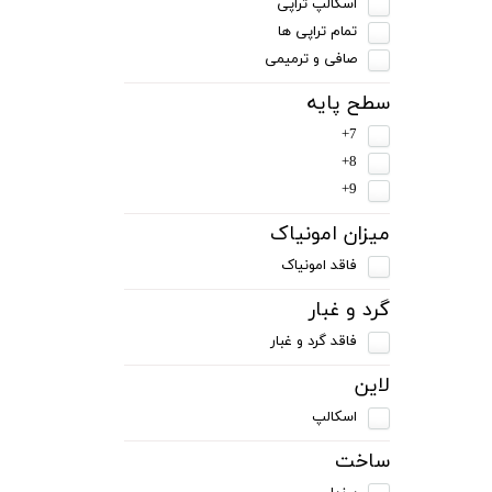
اسکالپ تراپی
تمام تراپی ها
صافی و ترمیمی
سطح پایه
7+
8+
9+
میزان امونیاک
فاقد امونیاک
گرد و غبار
فاقد گرد و غبار
لاین
اسکالپ
ساخت