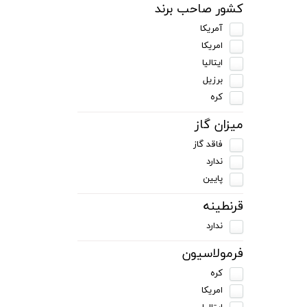
کشور صاحب برند
آمریکا
امریکا
ایتالیا
برزیل
کره
میزان گاز
فاقد گاز
ندارد
پایین
قرنطینه
ندارد
فرمولاسیون
کره
امریکا