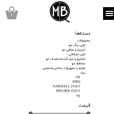
mbqhair
MBQshop
۰
دسته‌ها
محصولات
لاین رنگ مو
ترمیم و صافی مو
لاین اسکالپ
شامپو و نرم کننده،ماسک مو
محافظ مو
لوازم و تجهیزات سالنی،شخصی
برند
GK
MBQ
KARSEELL ITALY
HISCHER ITALY
stq
قیمت