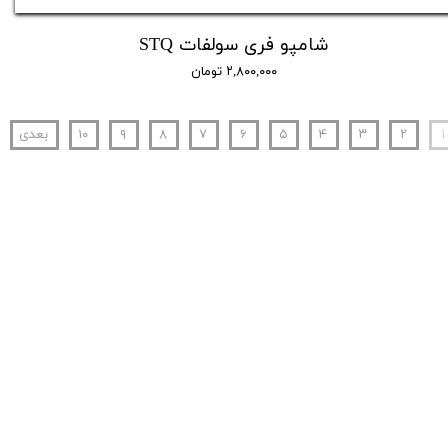
شامپو فری سولفات STQ
۲,۸۰۰,۰۰۰ تومان
۱
۲
۳
۴
۵
۶
۷
۸
۹
۱۰
بعدی