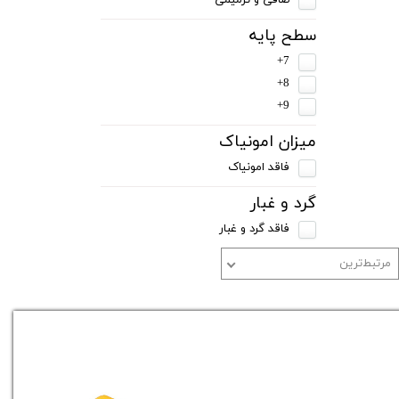
صافی و ترمیمی
سطح پایه
7+
8+
9+
میزان امونیاک
فاقد امونیاک
گرد و غبار
فاقد گرد و غبار
مرتبط‌ترین