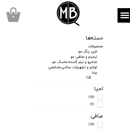
mbqhair
MBQshop
۰
دسته‌ها
محصولات
لاین رنگ مو
ترمیم و صافی مو
شامپو و نرم کننده،ماسک مو
لوازم و تجهیزات سالنی،شخصی
برند
GK
احیا
100
95
صافی
100