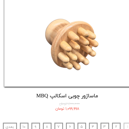
ماساژور چوبی اسکالپ MBQ
۱,۱۰۰,۰۰۰ تومان
۱,۰۹۹,۹۹۸ تومان
۱
۲
۳
۴
۵
۶
۷
۸
۹
۱۰
بعدی