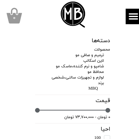
mbqhair
MBQshop
۰
دسته‌ها
محصولات
ترمیم و صافی مو
لاین اسکالپ
شامپو و نرم کننده،ماسک مو
محافظ مو
لوازم و تجهیزات سالنی،شخصی
برند
MBQ
قیمت
۰ تومان - ۷۳,۷۰۰,۰۰۰ تومان
احیا
100