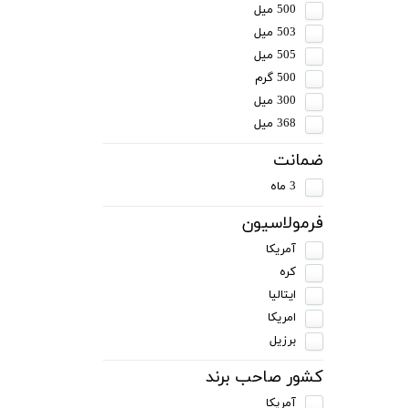
500 میل
503 میل
505 میل
500 گرم
300 میل
368 میل
ضمانت
3 ماه
فرمولاسیون
آمریکا
کره
ایتالیا
امریکا
برزیل
کشور صاحب برند
آمریکا