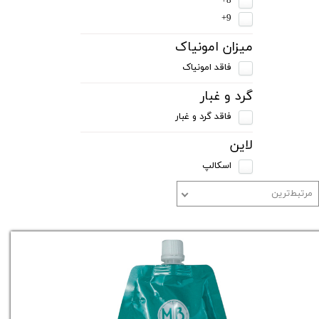
8+
9+
میزان امونیاک
فاقد امونیاک
گرد و غبار
فاقد گرد و غبار
لاین
اسکالپ
مرتبط‌ترین