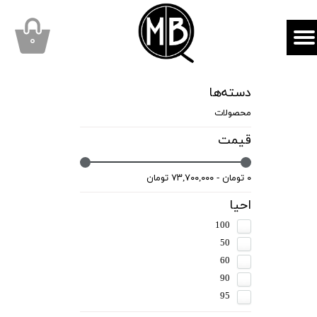
mbqhair
MBQshop
۰
دسته‌ها
محصولات
قیمت
۰ تومان - ۷۳,۷۰۰,۰۰۰ تومان
احیا
100
50
60
90
95