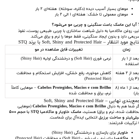
موهای بسیار آسیب دیده (دکلره، سوخته): هفته‌ای ۲ بار
موهای معمولی تا خشک: هفته‌ای ۱ الی ۲ بار
 آیا این ماسک باعث سنگینی و چربی مو می‌شود؟
یر، روغن ماکادمیا به دلیل شباهت ساختاری با چربی طبیعی پوست، نفوذ
ریعی دارد و بدون ایجاد سنگینی، فقط موها را نرم و براق می‌کند.
یج مورد انتظار – Soft, Shiny and Protected Hair با برند STQ
زمان
تغییرات قابل مشاهده در مو
بعد از ۱ بار
نرمی فوری (Soft Hair) و درخشندگی اولیه (Shiny Hair)
استفاده
بعد از ۲ هفته
کاهش موخوره، رفع خشکی، افزایش استحکام و محافظت
(۴ بار)
(Protected Hair)
بعد از ۱ ماه (۸
Cabelos Protegidos, Macios e com Brilho
– موهایی کاملاً
بار)
نرم، براق و محافظت شده
ع‌بندی نهایی – Soft, Shiny and Protected Hair
گر شما هم به دنبال
Cabelos Protegidos, Macios e com Brilho
(موهایی
حافظت شده، نرم و براق) هستید،
ماسک خاویار و ماکادمیا STQ با حجم ۵۰۰
یلی‌لیتر و ساخت برزیل
انتخابی ایده‌آل برای شماست.
ا ترکیبات قدرتمند:
خاویار
برای بازسازی و درخشندگی (Shiny Hair)
ماکادمیا
برای نرمی ابریشمی (Soft Hair) و محافظت (Protected Hair)