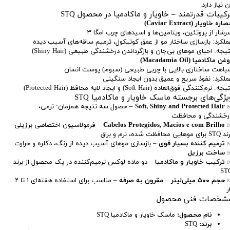
 نیاز دارد.
رکیبات قدرتمند – خاویار و ماکادمیا در محصول STQ
اره خاویار (Caviar Extract)
رشار از پروتئین، ویتامین‌ها و اسیدهای چرب امگا ۳
ملکرد: بازسازی ساختار مو از عمق کوتیکول، ترمیم ساقه‌های آسیب دیده
یجه: احیای موهای بی‌جان و بازگرداندن درخشندگی طبیعی (Shiny Hair)
غن ماکادمیا (Macadamia Oil)
باهت ساختاری بالایی با چربی طبیعی (سبوم) پوست انسان
ملکرد: نفوذ سریع و عمیق بدون ایجاد سنگینی
جه: نرم‌کنندگی فوق‌العاده (Soft Hair) و ایجاد لایه محافظ (Protected Hair)
یژگی‌های برجسته ماسک خاویار و ماکادمیا STQ
Soft, Shiny and Protected Hair
– حصول سه نتیجه همزمان: نرمی،
رخشندگی و محافظت
Cabelos Protegidos, Macios e com Brilho
– فرمولاسیون اختصاصی برزیلی
رای موهایی محافظت شده، نرم و براق
ترمیم کننده بسیار قوی
– بازسازی موهای آسیب دیده از رنگ، دکلره و حرارت
ساخت برزیل
ترکیب خاویار و ماکادمیا
– دو ماده لوکس ترمیم‌کننده در یک محصول از برند
ST
حجم ۵۰۰ میلی‌لیتر – مقرون به صرفه
– مناسب برای استفاده هفته‌ای ۱ تا ۲
ر
شخصات فنی محصول
نام محصول:
ماسک خاویار و ماکادمیا STQ
برند:
STQ