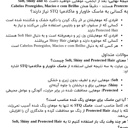
تیجه نهایی:
بعد از آبکشی، موهایی خواهید داشت که
Soft, Shiny and
Protecte
هستند – دقیقاً همان
Cabelos Protegidos, Macios e com Brilho
.
ه کسانی به ماسک خاویار و ماکادمیا STQ نیاز دارند؟
افرادی که موهایشان بر اثر رنگ کردن یا دکلره خشک و شکننده شده است
کسانی که از سشوار، اتو مو و بابلیس استفاده مکرر می‌کنند و نیاز به
Protected Hair دارند
افرادی که موهایشان وز، زبر و درهم‌رفته است و به دنبال Soft Hair هستند
کسانی که موخوره دارند و خواهان Shiny Hair می‌باشند
هر کسی که به دنبال Cabelos Protegidos, Macios e com Brilho است
والات متداول
ای Soft, Shiny and Protected Hair چیست؟
ین عبارت به سه نتیجه اصلی استفاده از
ماسک خاویار و ماکادمیا STQ
اشاره
رد:
Soft:
موهایی نرم و لطیف بدون زبری و خشکی
Shiny:
موهایی براق و درخشان با جلوه آینه‌ای
Protected:
موهایی محافظت شده در برابر حرارت، آلودگی و عوامل محیطی
 آیا این ماسک برای موهای رنگ شده مناسب است؟
له، کاملاً مناسب است.
ماسک STQ
نه تنها به موهای رنگ شده آسیب نمی‌زند،
لکه با ایجاد
Protected Hair
از رنگ مو محافظت کرده و ماندگاری آن را افزایش
ی‌دهد.
❓ هر چند وقت یک بار استفاده کنیم تا به Soft, Shiny and Protected Hair
رسیم؟