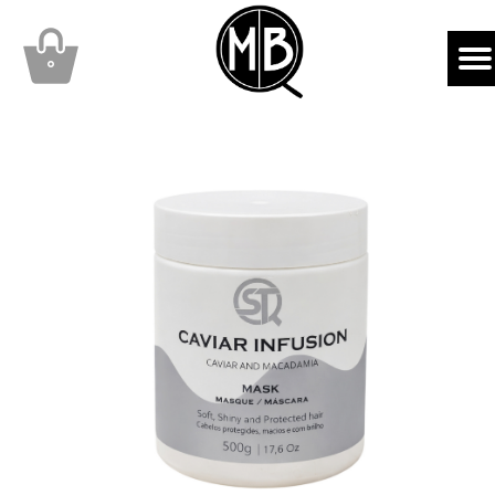
mbqhair
MBQshop
۰