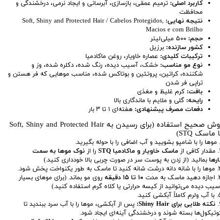
کاربرد اصلی:
ترمیم عمقی، بازسازی، آبرسانی و ایجاد نرمی، درخشندگی و
محافظت
نتیجه نهایی:
Soft, Shiny and Protected Hair / Cabelos Protegidos,
Macios e com Brilho
حجم:
۵۰۰ میلی‌لیتر
کشور سازنده:
برزیل
ترکیبات کلیدی:
عصاره خاویار، روغن ماکادمیا
نوع مو مناسب:
خشک، آسیب دیده، رنگ شده، دکلره شده، وز و
شکننده، کراتین، پروتئین و بوتاکس شده، مناسب موهایی که فر هستن و
تراپی فر شدن
بافت:
کرم غلیظ و مغذی
رایحه:
گلی و ملایم با ماندگاری بالا
دفعات مصرف پیشنهادی:
هفته‌ای ۱ تا ۳ بار
روش صحیح استفاده (برای رسیدن به Soft, Shiny and Protected Hair
ا ماسک STQ)
ی از
ماسک خاویار و ماکادمیا STQ
را از
نوک موها به سمت
ارها
بمالید. (از زدن به پوست سر در صورت چربی بالا خودداری کنید.)
سک به طور یکنواخت پخش شود.
سک به مدت
۱۰ تا ۱۵ دقیقه
روی مو بماند. (برای موهای بسیار
سیب دیده می‌توانید از کیسه حرارتی یا کلاه گرم استفاده کنید.)
اً آبکشی کنید.
نکته طلایی برای Shiny Hair:
پس از آبکشی، موها را با آب سرد ببندید تا
وتیکول‌ها بسته شوند و درخشندگی آینه‌ای ایجاد شود.