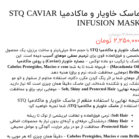
ماسک خاویار و ماکادمیا STQ CAVIAR
INFUSION MAS
۲,۶۰۰,۰ تومان
۲,۲۵۰,۰۰ تومان
اسک خاویار و ماکادمیا STQ
با حجم ۵۰۰ میلی‌لیتر و ساخت برزیل، یک محصول
خصصی و فوق‌العاده قوی برای
ترمیم عمقی موهای آسیب دیده
است. این
اسک با ترکیب دو ماده لوکس –
عصاره خاویار (Caviar)
و
روغن ماکادمیا
– فرموله شده تا به شما
Cabelos Protegidos, Macios e com
Brilh
(موهایی محافظت شده، نرم و براق) هدیه دهد.
گر موهای شما بر اثر رنگ کردن مکرر، دکلره، استفاده مداوم از سشوار و اتو مو
شک، زبر و شکننده شده‌اند، این ماسک دقیقاً همان چیزی است که نیاز دارید.
تیجه نهایی:
Soft, Shiny and Protected Hair
– موهایی نرم، براق و محافظت
ده.
تیجه نهایی با استفاده منظم از ماسک خاویار و ماکادمیا STQ
ا استفاده از
ماسک خاویار و ماکادمیا STQ
، شما تجربه خواهید کرد:
Soft Hair:
نرمی فوق‌العاده و لطافت ابریشمی از نوک تا ریشه
Shiny Hair:
درخشندگی حرفه‌ای و آینه‌ای بدون نیاز به محصولات اضافی
Protected Hair:
محافظت از مو در برابر حرارت، آلودگی و عوامل محیطی
Cabelos Protegidos, Macios e com Brilh
– دقیقاً همان چیزی که هر مویی به