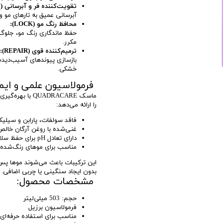
تقویت‌کننده فر و آبرسانی (DEFINE):
آبرسانی عمیق به تارهای مو 
محافظ رنگ مو (LOCK):
حفظ ماندگاری رنگ مو، جلوگ
مکرر.
ترمیم‌کننده قوی (REPAIR):
بازسازی پیوندهای آسیب‌دیده
خشکی.
فرمولاسیون علمی و ایمن
ماسک QUADRACARE
را ارائه می‌دهد:
فاقد سولفات، پارابن و سیلی
غنی‌شده با روغن آرگان خالص
دارای تعادل pH برای حفظ سلامت طبیعی پوست سر و تار مو
مناسب برای موهای رنگ‌شده، 
این ترکیبات باعث می‌شوند موها پس از
بدون ایجاد سنگینی یا چربی اضافی.
مشخصات محصول:
حجم: 503 میلی‌لیتر
فرمولاسیون برزیل
مناسب برای استفاده حرفه‌ای