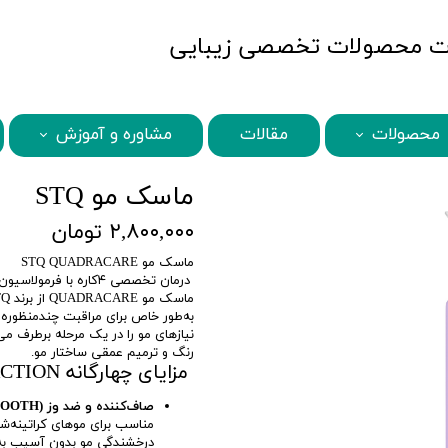
MBQshop
محصولات
مقالات
مشاوره و آموزش
STQ محصولات
MBQ محصولات
BENI محصولات
ABANA محصولات
SECRETS محصولات
BAMBOO محصولات
HISCHER محصولات
KARSEELL محصولات
ماسک مو STQ
۲,۸۰۰,۰۰۰ تومان
ماسک مو STQ QUADRACARE
درمان تخصصی ۴‌کاره با فرمولاسیون برزیلی برای زیبایی و سلامت مو
به‌طور خاص برای مراقبت چندمنظوره 
نیازهای مو را در یک مرحله برطرف می
رنگ و ترمیم عمقی ساختار مو.
مزایای چهارگانه QUAD-ACTION:
صاف‌کننده و ضد وز (SMOOTH):
مناسب برای موهای کراتینه‌شد
درخشندگی مو بدون آسیب به 