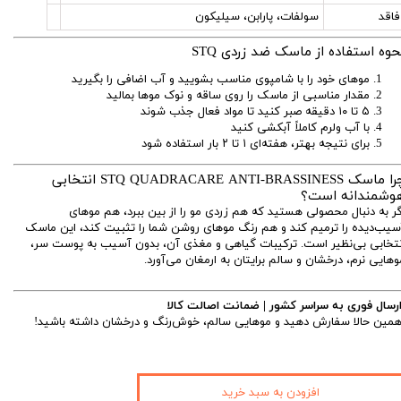
فاقد
سولفات، پارابن، سیلیکون
حوه استفاده از ماسک ضد زردی STQ
موهای خود را با شامپوی مناسب بشویید و آب اضافی را بگیرید
مقدار مناسبی از ماسک را روی ساقه و نوک موها بمالید
۵ تا ۱۰ دقیقه صبر کنید تا مواد فعال جذب شوند
با آب ولرم کاملاً آبکشی کنید
برای نتیجه بهتر، هفته‌ای ۱ تا ۲ بار استفاده شود
چرا ماسک STQ QUADRACARE ANTI-BRASSINESS انتخابی
وشمندانه است؟
گر به دنبال محصولی هستید که هم زردی مو را از بین ببرد، هم موهای
سیب‌دیده را ترمیم کند و هم رنگ موهای روشن شما را تثبیت کند، این ماسک
نتخابی بی‌نظیر است. ترکیبات گیاهی و مغذی آن، بدون آسیب به پوست سر،
وهایی نرم، درخشان و سالم برایتان به ارمغان می‌آورد.
رسال فوری به سراسر کشور | ضمانت اصالت کالا
مین حالا سفارش دهید و موهایی سالم، خوش‌رنگ و درخشان داشته باشید!
افزودن به سبد خرید