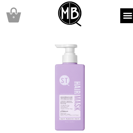
mbqhair
MBQshop
۰