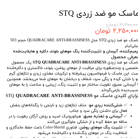
اسک مو ضد زردی STQ
۳,۳۰۰,۰ تومان
۲,۲۵۰,۰۰ تومان
ماسک مو ضد زردی STQ مدل QUADRACARE ANTI-BRASSINESS حجم 503
یلی‌لیتر
رمیم‌کننده، آبرسان و تثبیت‌کننده رنگ موهای بلوند، دکلره و هایلایت‌شده
عرفی محصول
اسک مو ضد زردی
STQ QUADRACARE ANTI-BRASSINESS
یک محصول
خصصی و چندمنظوره برای مراقبت از موهای روشن، بلوند، خاکستری و دکلره‌شده
ست. این ماسک با فرمولاسیون پیشرفته و ترکیبات مغذی، زردی و تناژهای گرم
و را خنثی کرده و رنگی سرد، شفاف و درخشان به موهای شما می‌بخشد. همچنین
ا آبرسانی عمیق، تقویت ساختار مو و تثبیت رنگ، زیبایی و سلامت را به موهای
سیب‌دیده بازمی‌گرداند.
زایای کلیدی ماسک مو STQ
QUADRACARE ANTI-BRASSINESS
✅
خنثی‌کننده زردی مو
: حذف تناژهای زرد و نارنجی با رنگدانه‌های بنفش
فعال برای داشتن رنگی سرد و جذاب
✅
آبرسانی و تغذیه عمیق
: هیالورونیک اسید و روغن آرگان رطوبت را در
ساقه مو حفظ کرده و از خشکی جلوگیری می‌کنند
✅
تثبیت رنگ موهای روشن
: فناوری Color-Shield باعث حفظ ماندگاری و
شفافیت رنگ در موهای رنگ‌شده و دکلره‌شده می‌شود