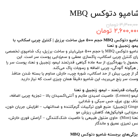
امپو دتوکس MBQ
۳,۳۰۰,۰ تومان
۲,۶۰۰,۰۰ تومان
شامپو دتوکس MBQ حجم ۵۰۰ میل ساخت برزیل | کنترل چربی اسکالپ با
یمو، زنجبیل و نعنا
شامپو دتوکس MBQ با حجم ۵۰۰ میلی‌لیتر و ساخت برزیل، یک شامپوی تخصصی
رای کنترل چربی اسکالپ، پاکسازی عمقی و سم‌زدایی پوست سر است. این
حصول با بهره‌گیری از سه ماده گیاهی قدرتمند لیمو، زنجبیل و نعنا، پوست سر را
ز هرگونه آلودگی، چربی اضافه و رسوبات پاک می‌کند.
گر از چربی بیش از حد اسکالپ، شوره چرب، خارش مداوم یا بسته شدن منافذ
وست سر رنج می‌برید، این شامپو دقیقاً همان چیزی است که نیاز دارید.
رکیبات قدرتمند – لیمو، زنجبیل و نعنا
لیمو (Lemon): خاصیت اسیدی ملایم و آنتی‌اکسیدان بالا – تجزیه چربی اضافه،
ذف بوی عرق، حس سبکی و شادابی
Ginger (زنجبیل): منبع قوی ترکیبات گرم‌کننده و ضدالتهاب – افزایش جریان خون،
م‌زدایی فولیکول‌ها، کاهش ریزش مو
نعنا (Mint): حاوی منتول طبیعی با خاصیت خنک‌کنندگی – آرامش فوری خارش،
س تمیزی عمیق و ماندگار
یژگی‌های برجسته شامپو دتوکس MBQ