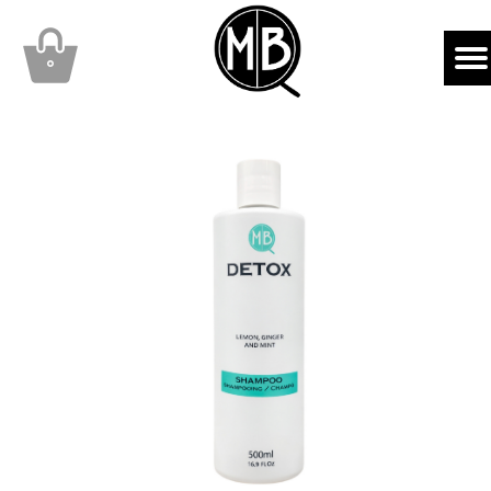
mbqhair
MBQshop
۰