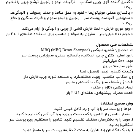
 کنترل کننده قوی چربی اسکالپ – ترکیبات لیمو و زنجبیل ترشح چربی را تنظیم
ی‌کند.
 پاکسازی عمقی فولیکول‌ها – نفوذ به عمق منافذ و حذف رسوبات و آلودگی‌ها.
 سم‌زدایی قدرتمند پوست سر – زنجبیل و لیمو سموم و فلزات سنگین را دفع
ی‌کنند.
 رفع فوری خارش – نعنا خارش ناشی از چربی و آلودگی را آرام می‌کند.
 میلی‌لیتر – مقرون به صرفه و مناسب برای استفاده هفته‌ای ۱ تا ۲ بار.
شخصات فنی محصول
م محصول: شامپو دتوکس MBQ (MBQ Detox Shampoo)
اربرد اصلی: کنترل چربی اسکالپ، پاکسازی عمقی، سم‌زدایی پوست سر
: ۵۰۰ میلی‌لیتر
شور سازنده: برزیل
رکیبات کلیدی: لیمو، زنجبیل، نعنا
وع اسکالپ مناسب: چرب، مختلط،نرمال، مستعد شوره چرب،خارش دار
افت: ژل شفاف سبز رنگ با کف‌دهی ملایم
ایحه: نعناعی (تازه و خنک)
عات مصرف پیشنهادی: هفته‌ای ۱ تا ۲ بار
وش صحیح استفاده
 کمی کف ایجاد کنید.
۳. موها را به بخش‌های مختلف تقسیم کنید. شامپو را مستقیم روی پوست سر
اسکالپ) بمالید.
ه پوست سر را ماساژ دهید.