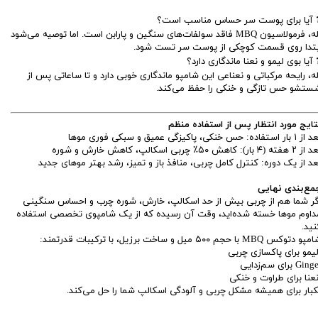
 آیا برای پوست سر حساس مناسب است؟
بله، فرمولاسیون MBQ فاقد سولفات‌های سنگین و پارابن است. اما توصیه می‌شود
بتدا روی قسمت کوچکی از پوست سر تست شود.
 آیا بوی لیمو و نعنا ماندگاری دارد؟
له، رایحه مرکباتی و نعناعی این شامپو ماندگاری خوبی دارد و تا ساعاتی پس از
ستشو حس تازگی و خنکی را حفظ می‌کند.
تایج مورد انتظار پس از استفاده منظم
بار استفاده: حس خنکی، پاکیزگی عمیق و سبکی فوری موها
هفته (۴ بار): کاهش ۵۰٪ چربی اسکالپ، کاهش خارش و شوره
عد از یک دوره: کنترل کامل چربی، منافذ باز و تمیز، رشد بهتر موهای جدید
مع‌بندی نهایی
گر شما هم از چربی بیش از حد اسکالپ، خارش، شوره چرب و احساس سنگینی
داوم موها خسته شده‌اید، وقت آن رسیده که از یک شامپوی تخصصی استفاده
نید.
و دتوکس MBQ با حجم ۵۰۰ میل و ساخت برزیل، با ترکیبات قدرتمند:
یمو برای پاکسازی چربی
Gin برای سم‌زدایی
عنا برای طراوت و خنکی
کبار برای همیشه مشکل چربی و آلودگی اسکالپ شما را حل می‌کند.