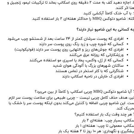
۵. اجازه دهید کف به مدت ۲ دقیقه روی اسکالپ بماند تا ترکیبات لیمو، زنجبیل و
نا اثر کنند.
شی کنید.
ه: شامپو دتوکس MBQ را حداکثر هفته‌ای ۲ بار استفاده کنید.
ه کسانی به این شامپو نیاز دارند؟
افرادی که پوست سرشان کمتر از ۲۴ ساعت بعد از شستشو چرب می‌شود
کسانی که شوره چرب و زرد رنگ روی پوست سر دارند
افرادی که جوش‌های ریز و التهابی روی پوست سر دارند (فولیکولیت)
ورزشکارانی که روزانه عرق می‌کنند
کسانی که از ژل، واکس، پماد یا اسپری مو استفاده می‌کنند
ساکنان شهرهای بزرگ با آلودگی هوای شدید
شناگرانی که با کلر استخر در تماس هستند
افرادی ک خارش در ناحیه اسکالپ دارند
یا شامپو دتوکس MBQ چربی اسکالپ را کاملاً از بین می‌برد؟
یر، هدف حذف کامل چربی نیست – چربی طبیعی برای سلامت پوست سر لازم
ست. این شامپو چربی اضافه را کنترل می‌کند بدون اینکه پوست سر را خشک یا
حریک کند.
 هر چند وقت یک بار استفاده کنیم؟
سکالپ بسیار چرب: هفته‌ای ۲ بار
سکالپ معمولی تا چرب: هفته‌ای ۱ بار
شگیری و نگهداری: هر ۱۰ روز تا ۲ هفته یک بار