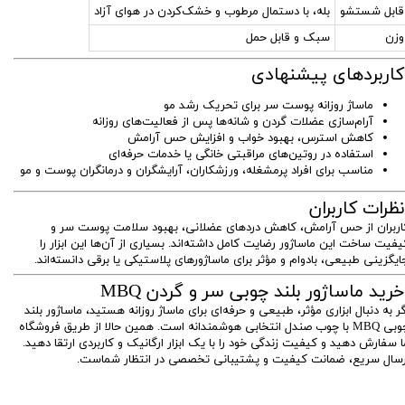
قابل شستشو
بله، با دستمال مرطوب و خشک‌کردن در هوای آزاد
وزن
سبک و قابل حمل
اربردهای پیشنهادی
ماساژ روزانه پوست سر برای تحریک رشد مو
آرام‌سازی عضلات گردن و شانه‌ها پس از فعالیت‌های روزانه
کاهش استرس، بهبود خواب و افزایش حس آرامش
استفاده در روتین‌های مراقبتی خانگی یا خدمات حرفه‌ای
مناسب برای افراد پرمشغله، ورزشکاران، آرایشگران و درمانگران پوست و مو
ظرات کاربران
اربران از حس آرامش، کاهش دردهای عضلانی، بهبود سلامت پوست سر و
یفیت ساخت این ماساژور رضایت کامل داشته‌اند. بسیاری از آن‌ها این ابزار را
ایگزینی طبیعی، بادوام و مؤثر برای ماساژورهای پلاستیکی یا برقی دانسته‌اند.
رید ماساژور بلند چوبی سر و گردن MBQ
گر به دنبال ابزاری مؤثر، طبیعی و حرفه‌ای برای ماساژ روزانه هستید، ماساژور بلند
چوبی MBQ با چوب صندل انتخابی هوشمندانه است. همین حالا از طریق فروشگاه
ا سفارش دهید و کیفیت زندگی خود را با یک ابزار ارگانیک و کاربردی ارتقا دهید.
رسال سریع، ضمانت کیفیت و پشتیبانی تخصصی در انتظار شماست.