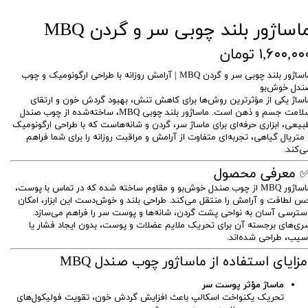
اساژور بلند چوبی سر و گردن MBQ
۱,۶۰۰,۰۰ تومان
ماساژور بلند چوبی سر و گردن MBQ | آرامش روزانه با طراحی ارگونومیک و چوب
ندل خوش‌بو
اساژ یکی از مؤثرترین روش‌ها برای کاهش تنش، بهبود گردش خون و ارتقای
سلامت جسم و ذهن است. ماساژور بلند چوبی MBQ، ساخته‌شده از چوب صندل
بیعی، ابزاری حرفه‌ای برای ماساژ سر، گردن و شانه‌هاست که با طراحی ارگونومیک
 متریال گیاهی، تجربه‌ای متفاوت از آرامش و مراقبت روزانه را برای شما فراهم
ی‌کند.
 معرفی محصول
ماساژور MBQ از چوب صندل خوش‌بو و مقاوم ساخته شده که در تماس با پوست،
س لطافت و آرامش را منتقل می‌کند. طراحی بلند و خوش‌دست این ابزار، امکان
سترسی آسان به نواحی پشت گردن، شانه‌ها و پوست سر را فراهم می‌سازد.
ری‌های برجسته آن برای تحریک ملایم عضلات و پوست، بدون ایجاد فشار یا
سیب، طراحی شده‌اند.
زایای استفاده از ماساژور چوب صندل MBQ
ماساژ مؤثر پوست سر
تحریک یکنواخت اسکالپ باعث افزایش گردش خون، تقویت فولیکول‌های