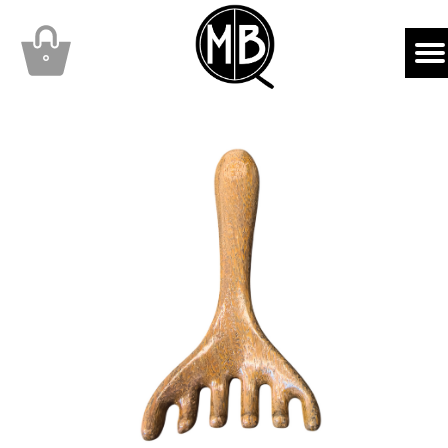
mbqhair
MBQshop
۰