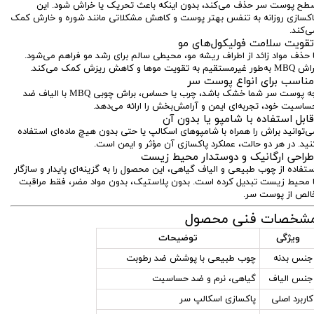
طح پوست سر حذف می‌کند، بدون اینکه باعث تحریک یا خراش شود. این
اکسازی روزانه به تنفس بهتر پوست و کاهش مشکلاتی مانند شوره و خارش کمک
ی‌کند.
قویت سلامت فولیکول‌های مو
ا حذف مواد زائد از اطراف ریشه مو، محیطی سالم برای رشد مو فراهم می‌شود.
ه‌طور غیرمستقیم به تقویت موها و کاهش ریزش کمک می‌کند.
ناسب برای انواع پوست سر
چه پوست سر شما خشک باشد، چرب یا حساس، براش چوبی MBQ با الیاف ضد
ساسیت خود، تجربه‌ای ایمن و آرامش‌بخش را ارائه می‌دهد.
ابل استفاده با شامپو یا بدون آن
ی‌توانید براش را همراه با شامپوهای اسکالپ یا حتی بدون هیچ ماده‌ای استفاده
نید. در هر دو حالت، عملکرد پاکسازی آن مؤثر و ایمن است.
راحی ارگانیک و دوستدار محیط زیست
ستفاده از چوب طبیعی و الیاف گیاهی، این محصول را به گزینه‌ای پایدار و سازگار
ا محیط زیست تبدیل کرده است. بدون پلاستیک، بدون مواد مضر، فقط مراقبت
الص از پوست سر.
شخصات فنی محصول
ویژگی
توضیحات
جنس بدنه
چوب طبیعی با پوشش ضد رطوبت
جنس الیاف
گیاهی، نرم و ضد حساسیت
کاربرد اصلی
پاکسازی اسکالپ سر