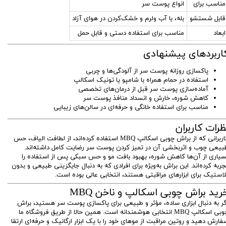
مناسب برای
انواع پوست سر
قابل شستشو
بله، با آب ولرم و خشک‌کردن در هوای آزاد
ابعاد
مناسب برای استفاده دستی و قابل حمل
اربردهای پیشنهادی
پاکسازی روزانه پوست سر از آلودگی‌ها و چربی
استفاده در حمام همراه با شامپو یا تونیک اسکالپ
آماده‌سازی پوست سر قبل از درمان‌های تخصصی
کاهش شوره، خارش و انسداد منافذ پوست سر
مناسب برای استفاده خانگی و حرفه‌ای در سالن‌های زیبایی
ظرات کاربران
کاربرانی که از براش چوبی اسکالپ MBQ استفاده کرده‌اند، از لطافت الیاف، حس
بیعی چوب و اثربخشی آن در تمیز کردن پوست سر رضایت کامل داشته‌اند.
سیاری از آن‌ها کاهش شوره، بهبود بافت مو و حس سبکی پس از استفاده را
جربه کرده‌اند. این براش به‌ویژه برای افرادی که به دنبال جایگزینی طبیعی و بدون
لاستیک برای ابزارهای مراقبتی هستند، انتخابی عالی بوده است.
رید براش چوبی اسکالپ و ناخن MBQ
گر به دنبال ابزاری ساده، مؤثر و طبیعی برای پاکسازی پوست سر هستید، براش
چوبی اسکالپ MBQ انتخابی هوشمندانه است. همین حالا از طریق فروشگاه ما
فارش دهید و روتین مراقبت از موهای خود را با یک ابزار ارگانیک و حرفه‌ای ارتقا