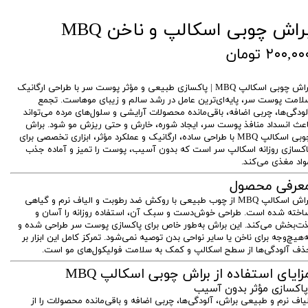
راش چوبی اسکالپ و ناخن MBQ
۲۰۰,۰۰ تومان
 چوبی اسکالپ MBQ | پاکسازی طبیعی و مؤثر پوست سر با طراحی ارگانیک
لامت پوست سر، پایه‌ای‌ترین عامل در رشد سالم و زیبای موهاست. تجمع
لودگی‌ها، چربی اضافه، باقی‌مانده محصولات آرایشی و سلول‌های مرده می‌تواند
اعث انسداد منافذ پوست سر، ایجاد شوره، خارش و حتی ریزش مو شود. براش
چوبی اسکالپ MBQ با طراحی ساده، ارگانیک و عملکرد مؤثر، ابزاری تخصصی برای
اکسازی روزانه اسکالپ سر است که بدون آسیب، پوست را تمیز و آماده جذب
واد مغذی می‌کند.
عرفی محصول
براش اسکالپ MBQ از چوب طبیعی با روکش ضد رطوبت و الیاف نرم و گیاهی
اخته شده است. طراحی خوش‌دست و سبک آن، استفاده روزانه را آسان و
ذت‌بخش می‌کند. این براش به‌طور خاص برای پاکسازی پوست سر طراحی شده و
ه‌هیچ‌وجه برای ناخن یا سایر نواحی بدن توصیه نمی‌شود. تمرکز کامل این ابزار بر
ذف آلودگی‌ها از سطح اسکالپ و کمک به سلامت فولیکول‌های مو است.
زایای استفاده از براش چوبی اسکالپ MBQ
اکسازی مؤثر بدون آسیب
لیاف نرم و طبیعی براش، آلودگی‌ها، چربی اضافه و باقی‌مانده محصولات را از