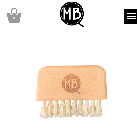
mbqhair
MBQshop
۰