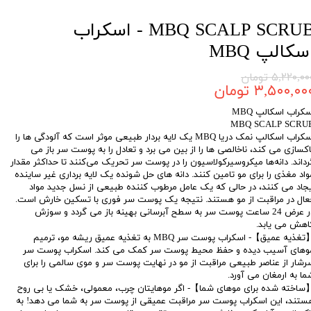
MBQ SCALP SCRUB - اسکراب
سکالپ MBQ
۵,۲۲۰,۰ تومان
۳,۵۰۰,۰۰ تومان
سکراب اسکالپ MBQ
MBQ SCALP SCRU
اسکراب اسکالپ نمک دریا MBQ یک لایه بردار طبیعی موثر است که آلودگی ها را
اکسازی می کند، ناخالصی ها را از بین می برد و تعادل را به پوست سر باز می
رداند. دانه‌ها میکروسیرکولاسیون را در پوست سر تحریک می‌کنند تا حداکثر مقدار
واد مغذی را برای مو تامین کنند. دانه های حل شونده یک لایه برداری غیر ساینده
یجاد می کنند، در حالی که یک عامل مرطوب کننده طبیعی از نسل جدید مواد
عال در مراقبت از مو هستند. نتیجه یک پوست سر فوری با تسکین خارش است.
در عرض 24 ساعت پوست سر به سطح آبرسانی بهینه باز می گردد و سوزش
اهش می یابد.
【تغذیه عمیق】- اسکراب پوست سر MBQ به تغذیه عمیق ریشه مو، ترمیم
وهای آسیب دیده و حفظ محیط پوست سر کمک می کند. اسکراب پوست سر
رشار از عناصر طبیعی مراقبت از مو در نهایت پوست سر و موی سالمی را برای
ما به ارمغان می آورد.
ساخته شده برای موهای شما】- اگر موهایتان چرب، معمولی، خشک یا بی روح
ستند، این اسکراب پوست سر مراقبت عمیقی از پوست سر به شما می دهد! به