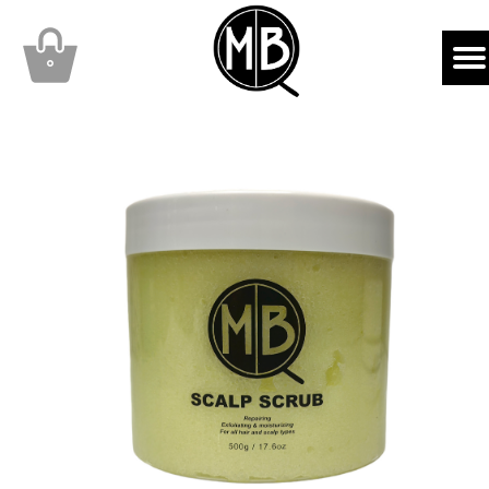
mbqhair
MBQshop
۰