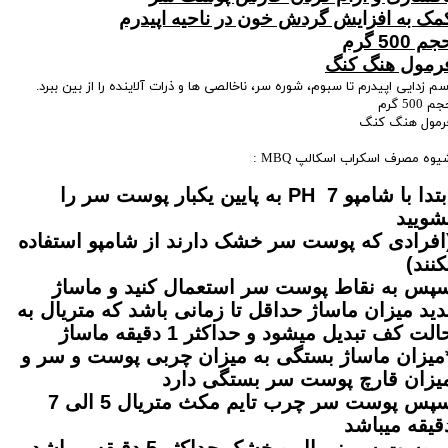
مک به افزایش گردش خون در ناحیه اپیدرم
م 500 گرم
رمول هنگ کنگ
م زدایی اپیدرم تا سبوم، شوره سر، ناخالصی ها و ذرات آلاینده را از بین ببرد.
م 500 گرم
رمول هنگ کنگ
یوه مصرف اسکراب اسکالپ MBQ :
ابتدا با شامپو PH 7 به پایین یکبار پوست سر را
شویید
افرادی که پوست سر خشک دارند از شامپو استفاده
کنند)
پس به نقاط پوست سر استعمال کنید و ماساژ
دید میزان ماساژ حداقل تا زمانی باشد که متریال به
الت کف تبدیل میشود و حداکثر 1 دقیقه ماساژ
میزان ماساژ بستگی به میزان چربی پوست و سر و
یزان قارچ پوست سر بستگی دارد
سپس پوست سر چرب تایم مکث متریال 5 الی 7
قیقه میباشد
 پوست سر نرمال و خشک حداکثر 5 دقیقه میباشد.