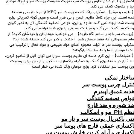
اکسازی و آرام کردن خارش پوست سر، تقویت مقاومت پوست سر و ایجاد موهای
یبا و متحرک کمک می کند.
【لطیف و موثر】- اسکراب پاک کننده پوست سر MBQ از مواد طبیعی ساخته
ده است. این جزء کاملاً ملایم، ایمن و بی ضرر است و هیچ گونه تحریکی برای
وست شما ایجاد نمی کند. علاوه بر این، خواص تصفیه کنندگی آن به تمیز کردن
وست سر کمک می کند و مراقبت عمیقی را برای شما فراهم می کند.
پوست سر خود را سالم نگه دارید】- می خواهید موهایتان را درخشان کنید؟ از
مام محصولاتی که فقط موهای شما را خشک و کدر می کند خسته شده اید؟
سکراب پوست سر ما اثرات معجزه آسای مواد طبیعی و مواد فعال را ترکیب می
ند تا موهای شما را به سلامت بازگرداند!
احتیاطات】- این کرم ماسه ای ملایم پوست سر را می توان قبل از شامپو کردن،
1 تا 2 بار در هفته برای کمک به تغذیه، پاکسازی، تسکین و از بین بردن رسوبات
وی پوست سر استفاده کرد. برای موهای رنگ شده بی خطر است
اختار نمکی
نترل چربی پوست سر
غذیه عمیق اپیدرم
واص تصفیه کنندگی
د شوره و ضد قارچ
م PH مو و اسکالپ
نتی باکتریال پوست سر و تار مو
اکسازی عمقی قارچ های پوسا سر
اکسازی و آرام کردن خارش پوست سر