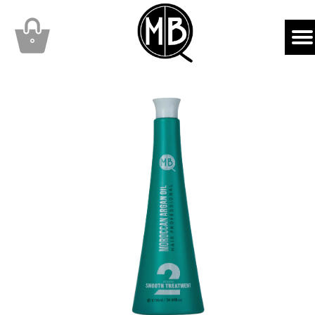
mbqhair
MBQshop
۰