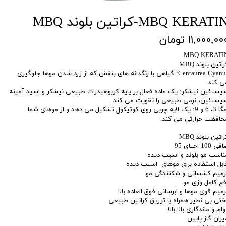
MBQ KERATI-کراتین بلوند MBQ
۱۱,۰۰۰,۰۰ تومان
MBQ KERATI
اتین بلوند MBQ
Centaurea Cyanus: گیاهی با رنگدانه های بنفش که از زرد شدن موها جلوگیری
ی کند.
یستئین نیشکر: یک ماده فعال بر پایه کربوهیدرات طبیعی نیشکر و اسید آمینه
یستئین، نرمی طبیعی را تقویت می کند.
امگا 3، 6 و 9: یک لایه چربی روی کوتیکول تشکیل می دهد و از موهای شما
حافظت حرارتی می کند.
اتین بلوند MBQ
ی 100 احیای 95
ناسب مو بلوند و اسیب دیده
ابل استفاده برای موهای اسیب دیده
رمیم کشسانی و شکنندگی مو
فع کامل وزی مو
رمیم قوی موها و ابرسانی فوق العاده بالا
ختی بی نطیر همراه با تزریق کراتین طبیعی
ام و ماندگاری بالا بالا
یزان گاز پایین