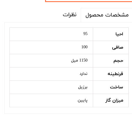
نظرات
مشخصات محصول
احیا
95
صافی
100
حجم
1150 میل
قرنطینه
ندارد
ساخت
برزیل
میزان گاز
پایین