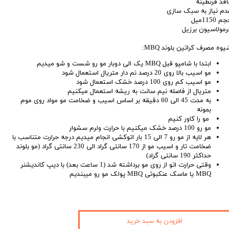
اقد قرنطینه
دم نیاز به سبک سازی
م 1150میل
رمولاسیون برزیل
یوه مصرف کراتین بلوند MBQ:
ابتدا با شامپو قبل MBQ یک الی دوبار مو رو شست و شو میدیم
مو اسیب بالا روی 20 درصد نم دار متریال استعمال شود
مو اسیب کم روی 100 درصد خشک استعمال شود
متریال از فاصله نیم سانت به ریشه استعمال میکنیم
به مدت 45 الی 60 دقیقه بر اساس اسیب و ضخامت مو مواد روی موم
بمونه
مو را کاور کنیم
مو رو 100 درصد خشک میکنیم با حرارت ولرم سشوار
هر لایه از مو رو 7 الی 15 بار اتوکشی انجام میدیم درجه حرارت متناسب با
ضخامت تار و اسیب مو از 170 سانتی گراد الی 230 سانتی گراد (مو بلوند
حداکثر 190 سانتی گراد)
وقتی حرارت اتو از روی مو برداشته شد (1 ساعت بعد) با دیپ کاندیشنر
MBQ یا ماسک عنکبوتی MBQ پولک مو رو میبندیم
افزودن به سبد خرید