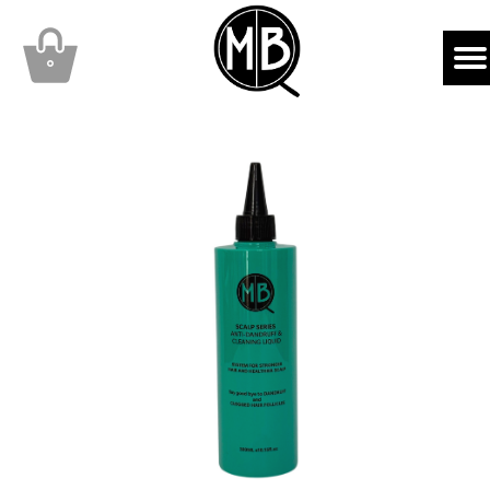
mbqhair
MBQshop
۰