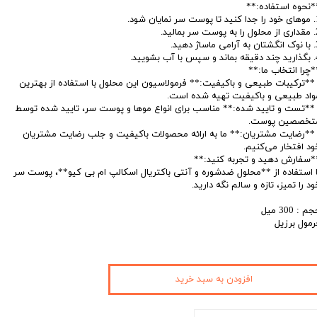
*نحوه استفاده:**
ر نمایان شود.
 سر بمالید.
اساژ دهید.
با آب بشویید.
*چرا انتخاب ما:**
 **ترکیبات طبیعی و باکیفیت:** فرمولاسیون این محلول با استفاده از بهترین
واد طبیعی و باکیفیت تهیه شده است.
 **تست و تایید شده:** مناسب برای انواع موها و پوست سر، تایید شده توسط
تخصصین پوست.
 **رضایت مشتریان:** ما به ارائه محصولات باکیفیت و جلب رضایت مشتریان
ود افتخار می‌کنیم.
*سفارش دهید و تجربه کنید:**
ا استفاده از **محلول ضدشوره و آنتی باکتریال اسکالپ ام بی کیو**، پوست سر
ود را تمیز، تازه و سالم نگه دارید.
م : 300 میل
رمول برزیل
افزودن به سبد خرید