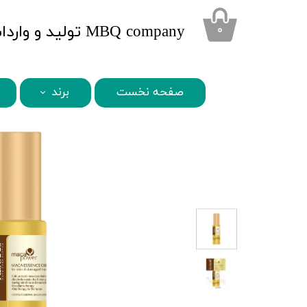
​MBQ company تولید و واردات محصولات تخصصی زیبایی
۰
صفحه نخست
برند