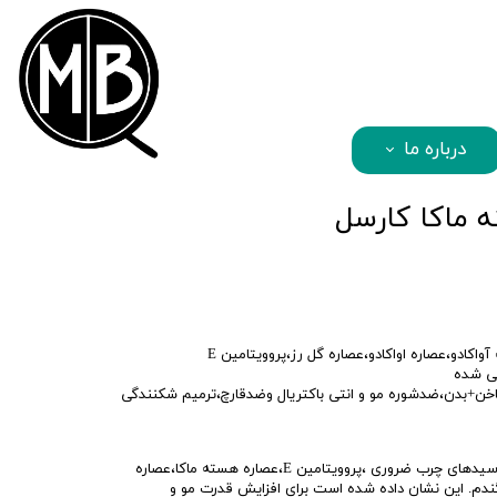
mbqhair
درباره ما
ه ماکا کارسل
اکادو،عصاره اواکادو،عصاره گل رز،پروویتامین E
پی شده
اخن+بدن،ضدشوره مو و انتی باکتریال وضدقارچ،ترمیم شکنندگی
روغن آرگان کارسل دارای امگا 9و6 و اسیدهای چرب ضروری ،پروویتامین E،عصاره هسته ماکا،عصاره
،گندم. این نشان داده شده است برای افزایش قدرت مو و