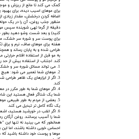
کمک می کند تا مانع از ریزش و موج
برای موهای اسیب دیده، برای بهبو
اضافه کردن درخشش، مقدار زیادی از ر
دقیقه از گرما تهی شوینده سپس مورد
کنید) و بعد شست وشو دهید بطور 
برای پوست سر و شوره سر خشک، ماساژ
هفته برای موهای صاف، نرم و براق تک
طراحی شده و به پایان رساند و همچن
به مو قبل از استفاده اقلام حرارتی 
کند. اجتناب از استفاده بیش از حد ر
1. می تواند مسائل شوره سر و خشک پوست سر، مانند پوسته های پوستی خشک را از بین ببرد.
2. موهای شما تعمیر می شود: هیچ شکافی باقی نمیماند.
3. اگر از ابزارهای یک ظاهر طراحی ش
کند.
4. اگر موهای شما به طور مکرر در مع
شما یک شناگر فعال هستید این شامل م
5. بعضی از مردم به طور طبیعی موه
یک نگاه کامل تر تبدیل می کند.
6. اگر اغلب در خورشید هستید، اشع
شما را آسیب برسانند. روغن آرگان ر
همانطور که می بینید نه تنها این “
احساس خوبی داشته باشند، اما این با
موها و پوست خود داشته باشید که ه