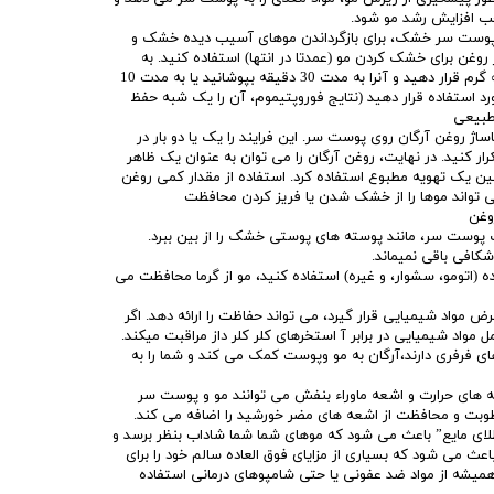
ب افزایش رشد مو شود.
د پوست سر خشک، برای بازگرداندن موهای آسیب دیده خشک و
وغن برای خشک کردن مو (عمدتا در انتها) استفاده کنید. به
منظور جذب روغن، آن را در یک حوله گرم قرار دهید و آنرا به مدت 30 دقیقه بپوشانید یا به مدت 10
 استفاده قرار دهید (نتایج فوروپتیموم، آن را یک شبه حفظ
طبیعی
 روغن آرگان روی پوست سر. این فرایند را یک یا دو بار در
رار کنید. در نهایت، روغن آرگان را می توان به عنوان یک ظاهر
ین یک تهویه مطبوع استفاده کرد. استفاده از مقدار کمی روغن
می تواند موها را از خشک شدن یا فریز کردن محافظت
وغن
ده (اتومو، سشوار، و غیره) استفاده کنید، مو از گرما محافظت می
رض مواد شیمیایی قرار گیرد، می تواند حفاظت را ارائه دهد. اگر
واد شیمیایی در برابر آ استخرهای کلر کلر داز مراقبت میکند.
ای فرفری دارند،آرگان به مو وپوست کمک می کند و شما را به
ه های حرارت و اشعه ماوراء بنفش می توانند مو و پوست سر
طوبت و محافظت از اشعه های مضر خورشید را اضافه می کند.
طلای مایع” باعث می شود که موهای شما شما شاداب بنظر برسد و
عث می شود که بسیاری از مزایای فوق العاده سالم خود را برای
میشه از مواد ضد عفونی یا حتی شامپوهای درمانی استفاده