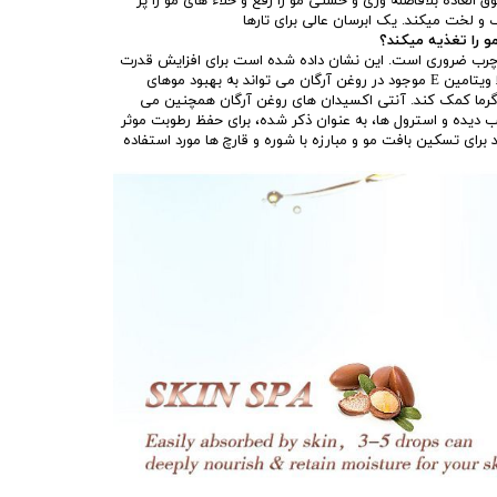
العاده بلافاصله وزی و خشنی مو را رفع و خلاء های مو را پر
 را تغذیه میکند؟
ی امگا 9 و اسیدهای چرب ضروری است. این نشان داده شده است برای افزایش قدرت
مو و سلامت. علاوه بر این، غلظت بالا ویتامین E موجود در روغن آرگان می تواند به بهبود موهای
رما کمک کند. آنتی اکسیدان های روغن آرگان همچنین می
 دیده و استرول ها، به عنوان ذکر شده، برای حفظ رطوبت موثر
برای تسکین بافت مو و مبارزه با شوره و قارچ ها مورد استفاده