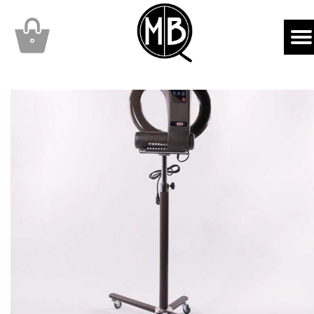
mbqhair
MBQshop
۰