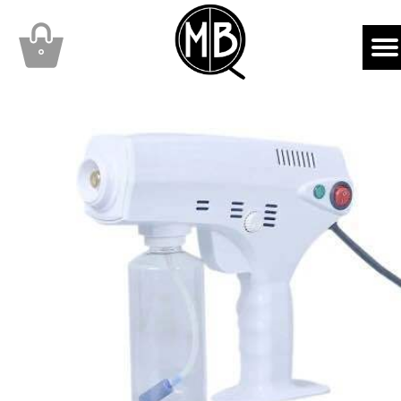
mbqhair
MBQshop
۰