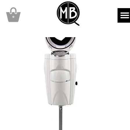
mbqhair
MBQshop
۰