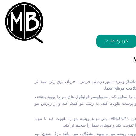
mbqhair
درباره ما
چند منظوره، ماساژ ویبره + نور درمانی قرمز + جریان برق ریز، سه اثر
لامت موهای شما.
می تواند شدت را تنظیم کند، متابولیسم فولیکول های مو را بهبود بخشد،
 پوست تقویت کند، به رشد مو کمک کند و از ریزش مو
با استفاده از مایع رشد مو یا روغن MBQ Q10، می تواند ریشه مو را تقویت کند تا مواد
 تقویت کند و موهای شما را ضخیم تر کند.
ت ریشه مو، و بهبود مشکلات مو، مانند نازک شدن مو،