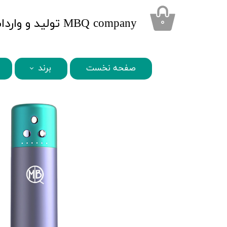
​MBQ company تولید و واردات محصولات تخصصی زیبایی
۰
صفحه نخست
برند