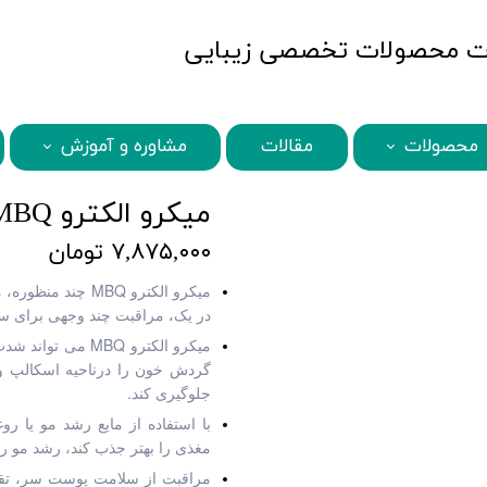
MBQshop
محصولات
مقالات
مشاوره و آموزش
STQ محصولات
MBQ محصولات
BENI محصولات
ABANA محصولات
SECRETS محصولات
BAMBOO محصولات
HISCHER محصولات
KARSEELL محصولات
میکرو الکترو MBQ
۷,۸۷۵,۰۰۰ تومان
میکرو الکترو MBQ 
در یک، مراقبت چند وجهی برای س
میکرو الکترو MBQ 
گردش خون را درناحیه اسکالپ و
جلوگیری کند.
مغذی را بهتر جذب کند، رشد مو را
مراقبت از سلامت پوست سر، تقوی