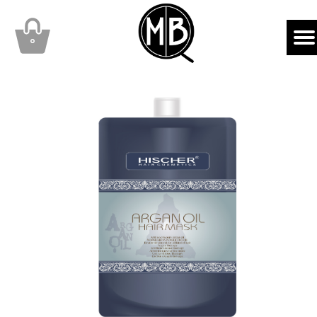
mbqhair
MBQshop
۰