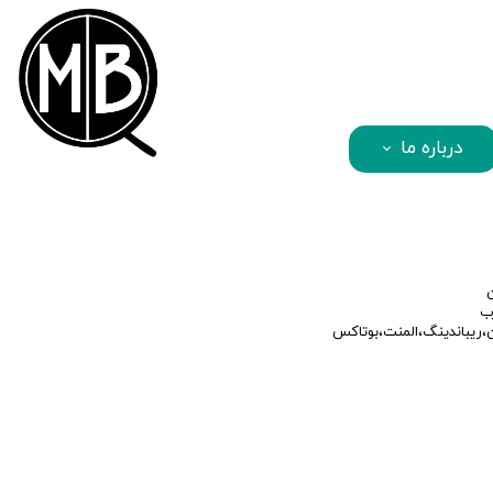
mbqhair
درباره ما
ن
ب
،ریباندینگ،المنت،بوتاکس