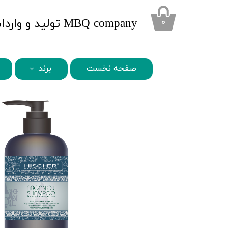
​MBQ company تولید و واردات محصولات تخصصی زیبایی
۰
صفحه نخست
برند