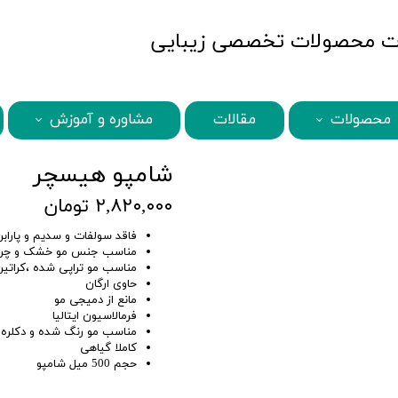
MBQshop
محصولات
مقالات
مشاوره و آموزش
STQ محصولات
MBQ محصولات
BENI محصولات
ABANA محصولات
SECRETS محصولات
BAMBOO محصولات
HISCHER محصولات
KARSEELL محصولات
شامپو هیسچر
۲,۸۲۰,۰۰۰ تومان
فاقد سولفات و سدیم و پاراب
مناسب جنس مو خشک و چر
مناسب مو تراپی شده ،کراتین
حاوی ارگان
مانع از دمیجی مو
فرمالاسیون ایتالیا
مناسب مو رنگ شده و دکلره
کاملا گیاهی
حجم 500 میل شامپو