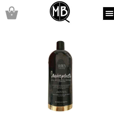
mbqhair
MBQshop
۰