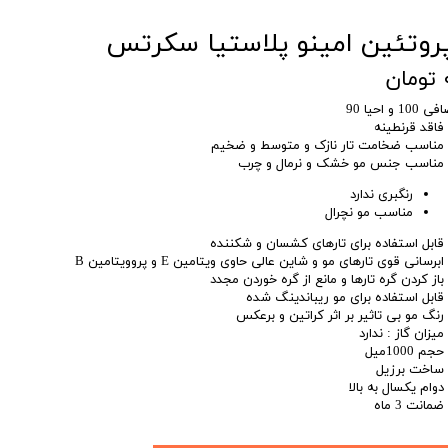
روتئین امینو پلاستیا سکرتس
مان
ی 100 و احیا 90
 فاقد قرنطینه
 مناسب ضخامت تار نازک و متوسط و ضخیم
 مناسب جنس مو خشک و نرمال و چرب
رنگبری ندارد
مناسب مو نچرال
 قابل استفاده برای تارهای کشسان و شکننده
ابرسانی قوی تارهای مو و شاین عالی حاوی ویتامین E و پروویتامین B
 باز کردن گره تارها و مانع از گره خوردن مجدد
 قابل استفاده برای مو ریباندینگ شده
 رنگ مو بی تاثیر بر اثر کراتین و برعکس
میزان گاز : ندارد
حجم 1000میل
 ساخت برزیل
 دوام یکسال به بالا
ضمانت 3 ماه