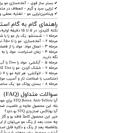
✔ بستر ساز قوی – آماده‌سازی مو بر
✔ تراپی سرد و گرم – انعطاف در متد 
✔ ویتامین‌تراپی مو – تغذیه عمقی و 
راهنمای گام به گام استف
نکته کلیدی: در ۵ تا ۱۵ دقیقه اولیه، رطوبت مو باید دقیقاً ۸۰٪ باشد.
مرحله ۱ – شستشو: یک بار مو را با شامپو قبل STQ بشویید.
مرحله ۲ – آماده‌سازی: مو را تا ۵۰٪ نم نگه دارید.
مرحله ۳ – اعمال مواد: مواد را از فاصله نیم سانتی‌متر به ریشه مو استعمال کنید.
نگه دارید.
مرحله ۵ – آبکشی: مواد را ۱۰۰٪ با آب ولرم از روی مو کاملاً بشویید.
مرحله ۶ – خشک کردن: مو را ۱۰۰٪ کامل با حرارت ولرم سشوار خشک کنید.
(متناسب با ضخامت تار و آسیب مو).
مرحله ۸ – بستن پولک مو: یک ساعت بعد از اتو، با دیپ ماسک STQ پولک مو را ببندید.
سوالات متداول (FAQ)
آیا STQ Botox Anti-Yellow برای موهای غیر بلوند هم مناسب است؟
بله. این محصول علاوه بر خاصیت ضدزرد
آیا بوتاکس ضدزردی STQ بو دارد؟
خیر. این محصول کاملاً فاقد بو و گاز
چه مدت بعد از رنگ مو می‌توان از ا
بلافاصله بعد از رنگ و دکلره قابل اس
آیا این محصول برای موهای شدیداً