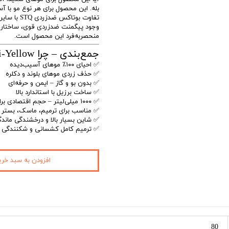
بله. این محصول برای هر نوع مو با آ
تفاوت بوتاکس ضدزردی STQ با سایر بوتاکس‌های مو چیست؟
منحصربه‌فرد این محصول است.
جمع‌بندی – چرا STQ Botox Anti-Yellow را بخرید؟
✅ احیای ۱۰۰٪ موهای آسیب‌دیده
✅ حذف زردی موهای بلوند و دکلره
✅ بدون بو و گاز – ایمن و حرفه‌ای
✅ ساخت برزیل با استاندارد بالا
✅ ۱۰۰۰ میلی‌لیتر – حجم اقتصادی برای سالن‌ها
✅ مناسب برای ترمیم، ماسک، بستر س
✅ شاین بسیار بالا و درخشندگی ماندگ
✅ ترمیم کامل کشسانی و شکنندگی 
افزودن به سبد خری
80