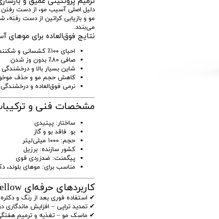
ترمیم پروتئینی عمیق و بازسازی
مو و بازیابی کراتین از دست رفته، ش
می‌بندد.
نتایج فوق‌العاده برای موهای آ
احیای ۱۰۰٪ کشسانی و شکنندگی مو
صافی ۸۰٪ بدون وز شدن
شاین بسیار بالا و درخشندگی م
کاهش حجم مو و حذف موخور
نرمی فوق‌العاده و درخشندگی 
مشخصات فنی و ترکیبات  Botox Anti-Yellow
ساختار: پپتیدی
بو: فاقد بو و گاز
حجم: ۱۰۰۰ میلی‌لیتر
کشور سازنده: برزیل
پیگمنت: ضدزردی قوی
مناسب برای: موهای بلوند، دک
کاربردهای حرفه‌ای STQ Botox Anti-Yellow
✔ استفاده فوری بعد از رنگ و دکلره –
✔ تمدید تراپی – افزایش ماندگاری در
✔ ماسک مو – تغذیه و ترمیم هفتگ