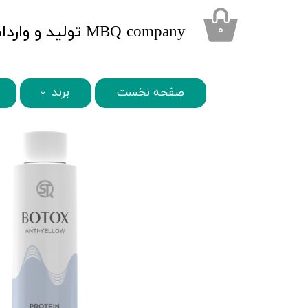
​MBQ company تولید و واردات محصولات تخصصی زیبایی
۰
صفحه نخست
برند