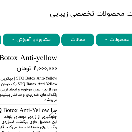
MBQshop
محصولات
مقالات
مشاوره و آموزش
STQ محصولات
MBQ محصولات
BENI محصولات
ABANA محصولات
SECRETS محصولات
BAMBOO محصولات
HISCHER محصولات
KARSEELL محصولات
STQ Botox Anti-yellow​​​​​​​ - بوتاکس
۱۱,۰۰۰,۰۰۰ تومان
STQ Botox Anti-Yellow | بهترین بوتاکس ضدزردی و ترمیم مو برای موهای بلوند و دکلره
STQ Botox Anti-Yellow
یک درمان ح
مو، از بین بردن موخوره و ایجاد نرم
رنگدانه‌های ضدزردی و ساختار پپتی
می‌باشد.
چرا STQ Botox Anti-Yellow بهترین انتخاب برای موهای شماست؟
جلوگیری از زردی موهای بلوند
این محصول حاوی پیگمنت ضدزردی قو
رنگ را برای هفته‌ها حفظ می‌کند. قابل