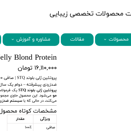
MBQshop
محصولات
مقالات
مشاوره و آموزش
STQ محصولات
MBQ محصولات
BENI محصولات
ABANA محصولات
SECRETS محصولات
BAMBOO محصولات
HISCHER محصولات
KARSEELL محصولات
STQ Jelly Blond ​​​​​​​Protein -​ پروتئین 
۱۶,۱۱۰,۰۰۰ تومان
ضدزردی پیشرفته – دوام یک سال ب
پروتئین ژلی بلوند STQ
یک فرمولاس
مو
می‌شود. این محصول حاوی مجموعه
می‌کند، در حالی که با
سیستم ضدزرد
مشخصات کوتاه محصول
ویژگی
مقدار
صافی
۱۰۰٪