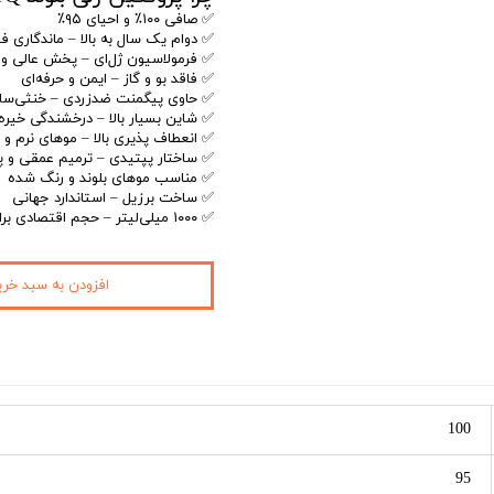
✅ صافی ۱۰۰٪ و احیای ۹۵٪
✅ دوام یک سال به بالا – ماندگاری فوق
✅ فرمولاسیون ژل‌ای – پخش عالی و 
✅ فاقد بو و گاز – ایمن و حرفه‌ای
✅ حاوی پیگمنت ضدزردی – خنثی‌ساز
✅ شاین بسیار بالا – درخشندگی خیره‌
✅ انعطاف پذیری بالا – موهای نرم و
✅ ساختار پپتیدی – ترمیم عمقی و پ
✅ مناسب موهای بلوند و رنگ شده
✅ ساخت برزیل – استاندارد جهانی
✅ ۱۰۰۰ میلی‌لیتر – حجم اقتصادی برای سالن‌ها
افزودن به سبد خری
100
95