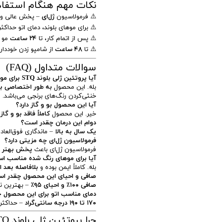
نکات مهم هنگام استفاد
⚠️ فرمولاسیون
ژل‌ای
– پخش عالی و ج
⚠️ برای موهای بلوند، دمای اتو حداکث
⚠️ پس از اتمام کار، تا
۲۴ ساعت
مو ر
⚠️ تا
۴۸ ساعت
از شامپو زدن خوددار
سوالات متداول (FAQ)
آیا پروتئین ژلی بلوند STQ برای موهای بلوند مناسب است؟
بله. این محصول
به طور اختصاصی بر
خنثی‌کردن رنگ‌های برنجی می‌باشد.
آیا این محصول بو و گاز دارد؟
خیر. این محصول
کاملاً فاقد بو و گاز
ا
دوام این درمان چقدر است؟
یک سال به بالا
– ماندگاری فوق‌العاد
فرمولاسیون ژل‌ای چه مزیتی دارد؟
فرمولاسیون ژل‌ای باعث
پخش بهتر و
آیا برای موهای رنگ شده مناسب ا
بله. کاملاً ایمن بوده و
بلافاصله بعد ا
صافی و احیای این محصول چقدر ا
صافی ۱۰۰٪ و احیای ۹۵٪
– بهترین نت
دمای مناسب اتو برای این محصول 
۱۷۰ تا ۱۹۰ درجه سانتی‌گراد
– حداکثر ۱۹۰ درجه برای موهای بلو
چرا پروتئین ژلی بلوند STQ را بخریم؟