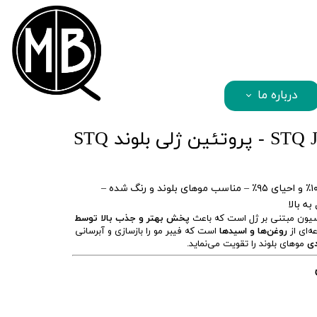
mbqhair
درباره ما
ژلی بلوند STQ
پروتئین ژلی بلوند STQ | صافی ۱۰۰٪ و احیای ۹۵٪ – مناسب موهای بلوند و رنگ شده –
ه بالا
یون مبتنی بر ژل است که باعث
پخش بهتر و جذب بالا توسط
‌ای از
روغن‌ها و اسیدها
است که فیبر مو را بازسازی و آبرسانی
ی
موهای بلوند را تقویت می‌نماید.