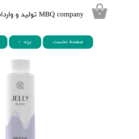
​MBQ company تولید و واردات محصولات تخصصی زیبایی
۰
صفحه نخست
برند