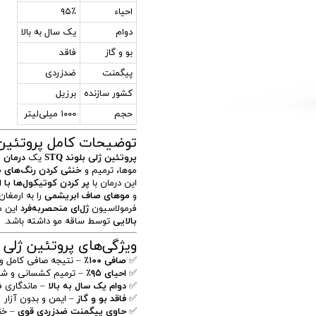
احیاء
۹۵٪
دوام
یک سال به بالا
بو و گاز
فاقد
پیگمنت
ضدزردی
کشور سازنده
برزیل
حجم
۱۰۰۰ میلی‌لیتر
توضیحات کامل پروتئین ژلی
پروتئین ژلی بلوند STQ
یک
درمان 
موها، ترمیم و
خنثی کردن رنگ‌های ب
این درمان با
پر کردن کوتیکول‌ها با 
و
موهای صاف ابریشمی
را به ارمغان
فرمولاسیون
ژل‌ای منحصربه‌فرد
این م
بالایی
توسط ساقه مو داشته باشد.
ویژگی‌های پروتئین ژلی بلون
✅
صافی ۱۰۰٪
– نتیجه صافی کامل و 
✅
احیای ۹۵٪
– ترمیم کشسانی و شک
✅
دوام یک سال به بالا
– ماندگاری فو
✅
فاقد بو و گاز
– ایمن و بدون آزار
✅
حاوی پیگمنت ضدزردی قوی
– خنث