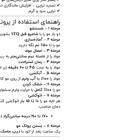
✔ تمدید تراپی – افزایش ماندگاری در
✔ تراپی سرد و گرم
راهنمای استفاده از پروتئین
مرحله ۱ – شستشو
دو بار مو را با
شامپو قبل STQ
بشویید
مرحله ۲ – آماده‌سازی
مو را تا
۵۰٪ نم
نگه دارید.
مرحله ۳ – اعمال مواد
مواد را از فاصله
نیم سانتی‌متر
به ریش
مرحله ۴ – زمان استراحت
مواد را به مدت
۴۵ تا ۶۰ دقیقه
(بر ا
مرحله ۵ – آبکشی
مواد را
۱۰۰٪ با آب ولرم
از روی مو کامل
مرحله ۶ – خشک کردن
مو را
۱۰۰٪ کامل
با حرارت ولرم سشوا
مرحله ۷ – اتوکشی
هر لایه مو را
۱۰ تا ۱۵ بار
اتوکشی کنی
دمای مناسب:
۱۷۰ تا ۱۹۰ درجه سانتی‌گراد
(م
مرحله ۸ – بستن پولک مو
یک ساعت بعد از اتو، با
دیپ ماسک STQ