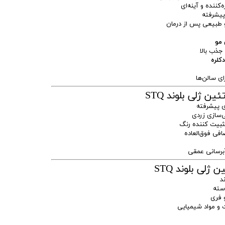
کننده و آینه‌ای
پیشرفته
 طبیعی پس از درمان
 مو
ذب بالا
کلره
ی سالن‌ها
ن ژلی بلوند STQ
 پیشرفته
‌سازی زردی
تثبیت کننده رنگ
فی فوق‌العاده
آبرسانی عمقی
ژلی بلوند STQ
د
سته
 فری
 و مواد شیمیایی