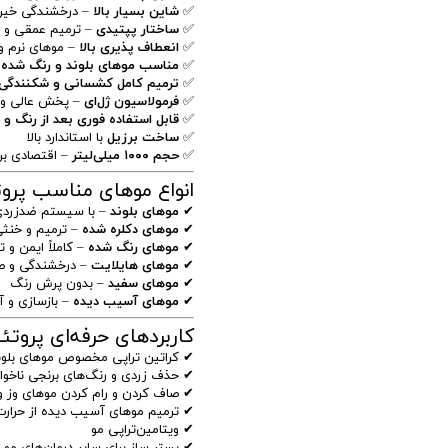
✅
شاین بسیار بالا
– درخشندگی خیره‌
✅
ساختار پپتیدی
– ترمیم عمقی و 
✅
انعطاف پذیری بالا
– موهای نرم و
✅
مناسب موهای بلوند و رنگ شده
✅
ترمیم کامل کشسانی و شکنندگی
✅
فرمولاسیون ژل‌ای
– پخش عالی و ج
✅
قابل استفاده فوری بعد از رنگ و د
✅
ساخت برزیل
با استاندارد بالا
✅
حجم ۱۰۰۰ میلی‌لیتر
– اقتصادی برا
انواع موهای مناسب پروتئی
✔
موهای بلوند
– با سیستم ضدزردی
✔
موهای دکلره شده
– ترمیم و خنثی
✔
موهای رنگ شده
– کاملاً ایمن و 
✔
موهای هایلایت
– درخشندگی و صا
✔
موهای سفید
– بدون پرش رنگ
✔
موهای آسیب دیده
– بازسازی و 
کاربردهای حرفه‌ای پروتئین 
✔ کراتین تراپی مخصوص موهای بلون
✔ حذف زردی و رنگ‌های برنجی ناخوا
✔ صاف کردن و رام کردن موهای وز و
✔ ترمیم موهای آسیب دیده از حرارت
✔ ویتامین‌تراپی مو
✔ بستر ساز برای سایر درمان‌های مو