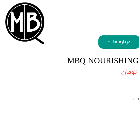
mbqhair
درباره ما
 مو