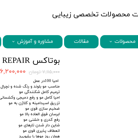
MBQshop
محصولات
مقالات
مشاوره و آموزش
STQ محصولات
MBQ محصولات
BENI محصولات
ABANA محصولات
SECRETS محصولات
BAMBOO محصولات
HISCHER محصولات
KARSEELL محصولات
بوتاکس MBQ NOURISHING REPAIR
۶,۲۰۰,۰۰۰ تومان
۷,۱۱۵,۰۰۰ تومان
احیا 100در عمل
مناسب مو بلوند و رنگ شده و نچرال
ترمیم کامل شکنندگی مو
احیا کامل مو و رفع دمیجی وکشسانی
تزریق اسیدامینه و کلاژن به مو
ضخیم سازی قوی مو
ابرسان فوق العاده بالا مو
رفع کدری و خشنی مو
شاین دار شدن تارهای مو
انعطاف پذیری قوی مو
همان روز موها را بشویید