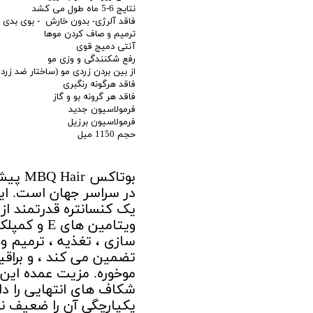
نتایج 6-5 ماه طول می کشد
فاقد آلرژی- بدون خارش - بوی بدی ن
ترمیم و صاف کردن موها
آنتی دمیج قوی
رفع شکنندگی و وزی مو
از بین بردن زردی مو (ساختار ضد زرد
فاقد هرگونه رنگبری
فاقد هر گرونه بو و گاز
فرمولاسیون جدید
فرمولاسیون برزیل
حجم 1150 میل
بوتاکس
در سراسر جهان است. ای
ویتامین ها
سازی ، تغذیه ، ترمیم و 
تضمین می کند ، و براقیت
موخوره. مزیت عمده این
شکاف های انتهایی را دار
یکپارچگی آن را ضعیف ن