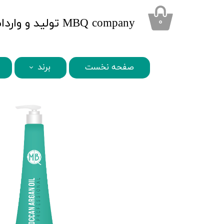
​MBQ company تولید و واردات محصولات تخصصی زیبایی
۰
صفحه نخست
برند