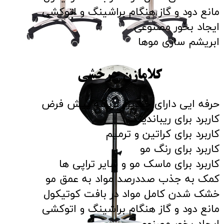
مانع دود و گاز هنگام براشینگ و اتوکشی
ایجاد بخور مصنوعی
ابریشم سازی موها
کلامازن چرخشی
حرفه ایی دارای چندین برنامه پیش فرض
کاربرد برای ریباندینگ
کاربرد برای کراتین و ترمیم
کاربرد برای رنگ مو
کاربرد برای ماسک مو و سایر تراپی ها
کمک به جذب صددرصد مواد به عمق مو
خشک شدن کامل مواد در بافت کوتیکول
مانع دود و گاز هنگام براشینگ و اتوکشی