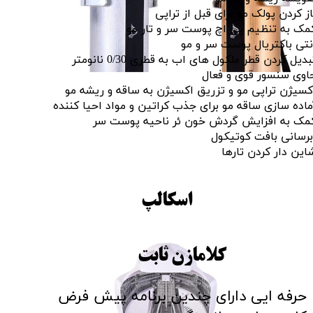
از کردن پولک مو برای قبل از تراپی
مک به تنظیم پی اچ پوست سر و تار مو
نتی باکتریال پوست سر و مو
بدیل کردن قطر ملکول های اب به قطری 0/30 نانومتر
اوی سنسور قوی و فعال
کسیژن تراپی مو و تزریق اکسیژن به ساقه و ریشه مو
ماده سازی ساقه مو برای جذب کراتین و مواد احیا کننده
مک به افزایش گردش خون ئر ناحیه پوست سر
برسانی بافت کوتیکول
این دار کردن تارها
اسکالپ
کلامازن ثابت
حرفه ایی دارای چندین برنامه پیش فرض