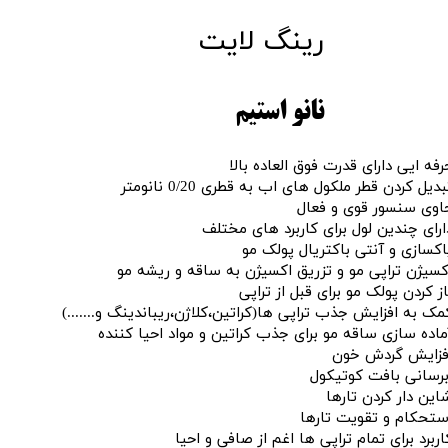
​رینگ لایت
نانو استیم
رفه ایی دارای قدرت فوق العاده بالا
بدیل کردن قطر ملکول های اب به قطری 0/20 نانومتر
اوی سنسور قوی و فعال
ارای چندین لول برای کاربرد های مختلف
اکسازی و آنتی باکتریال پولک مو
کسیژن تراپی مو و تزریق اکسیژن به ساقه و ریشه مو
از کردن پولک مو برای قبل از تراپی
مک به افزایش جذب تراپی ها(کراتین،کلاژن،ریباندینگ و.......)
ماده سازی ساقه مو برای جذب کراتین و مواد احیا کننده
فزایش گردش خون
برسانی بافت کوتیکول
این دار کردن تارها
ستحکام و تقویت تارها
اربرد برای تمام تراپی ها اغم از صافی و احیا​​​​​​​