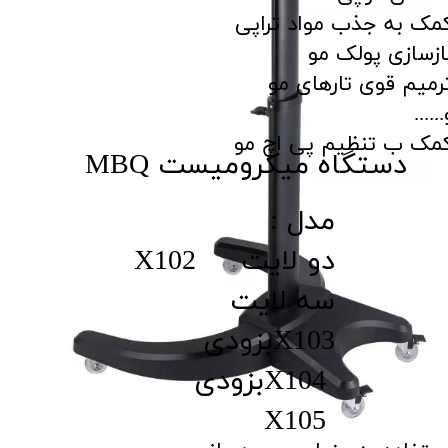
مک به جذب مواد تراپی
ازسازی پولک مو
رمیم قوی تارهای مو
......
مک ب تنظیم پی اچ مو​​​​​​​
​​دستگاه میکرومیست MBQ
​مدل :
دو لایت X102
سه لایت
X103​​​​​​​بزودی
X104​​​​​​​بزودی
X105