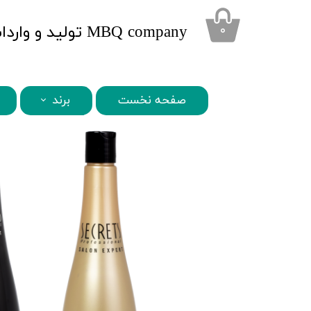
​MBQ company تولید و واردات محصولات تخصصی زیبایی
۰
صفحه نخست
برند