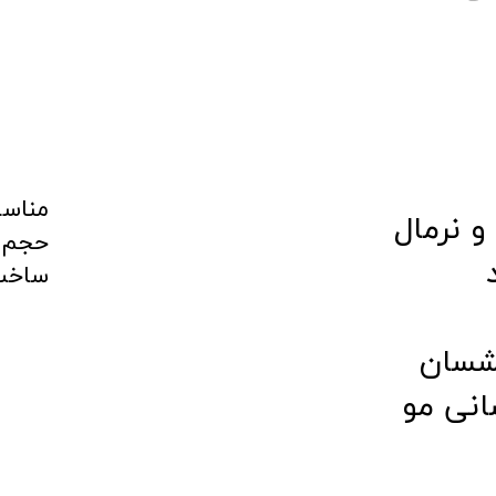
مناسب
نرمال
حجم 1000 می
​​​​​​​
شسان
نی مو