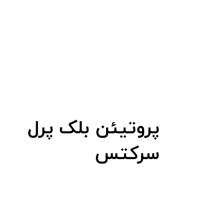
​پروتیئن بلک پرل
سرکتس