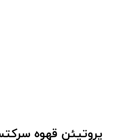
​پروتیئن قهوه سرکت