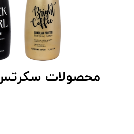
​محصولات سکرتس
حرفه 
مد