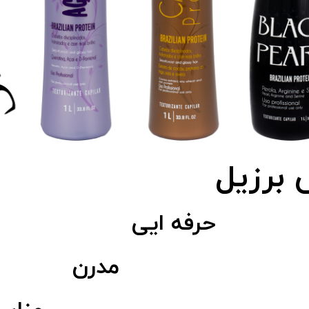
 برزیل
ایی
رن