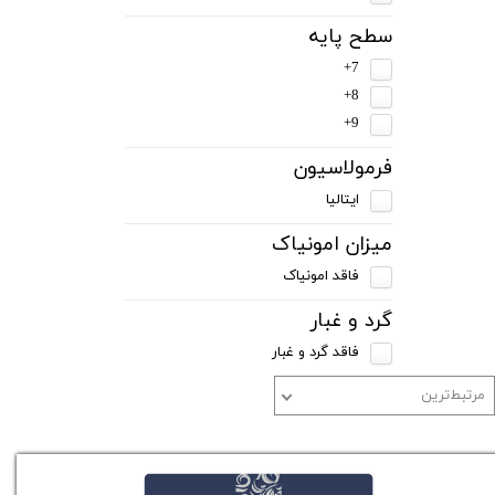
سطح پایه
7+
8+
9+
فرمولاسیون
ایتالیا
میزان امونیاک
فاقد امونیاک
گرد و غبار
فاقد گرد و غبار
مرتبط‌ترین