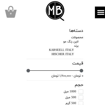
mbqhair
MBQshop
۰
دسته‌ها
محصولات
لاین رنگ مو
برند
KARSEELL ITALY
HISCHER ITALY
قیمت
۰ تومان - ۱,۷۰۰,۰۰۰ تومان
حجم
1000 میل
500 میل
500 گرم