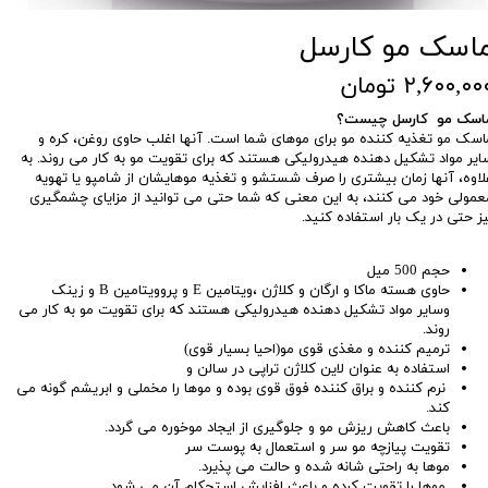
اسک مو کارسل
۲,۶۰۰,۰۰ تومان
اسک مو کارسل چیست؟
اسک مو تغذیه کننده مو برای موهای شما است. آنها اغلب حاوی روغن، کره و
ایر مواد تشکیل دهنده هیدرولیکی هستند که برای تقویت مو به کار می روند. به
لاوه، آنها زمان بیشتری را صرف شستشو و تغذیه موهایشان از شامپو یا تهویه
عمولی خود می کنند، به این معنی که شما حتی می توانید از مزایای چشمگیری
یز حتی در یک بار استفاده کنید.
حجم 500 میل
حاوی هسته ماکا و ارگان و کلاژن ،ویتامین E و پروویتامین B و زینک
وسایر مواد تشکیل دهنده هیدرولیکی هستند که برای تقویت مو به کار می
روند.
ترمیم کننده و مغذی قوی مو(احیا بسیار قوی)
استفاده به عنوان لاین کلاژن تراپی در سالن و
نرم کننده و براق کننده فوق قوی بوده و موها را مخملی و ابریشم گونه می
کند.
باعث کاهش ریزش مو و جلوگیری از ایجاد موخوره می گردد.
تقویت پیازچه مو سر و استعمال به پوست سر
موها به راحتی شانه شده و حالت می پذیرد.
موها را تقویت کرده و باعث افزایش استحکام آن می شود.