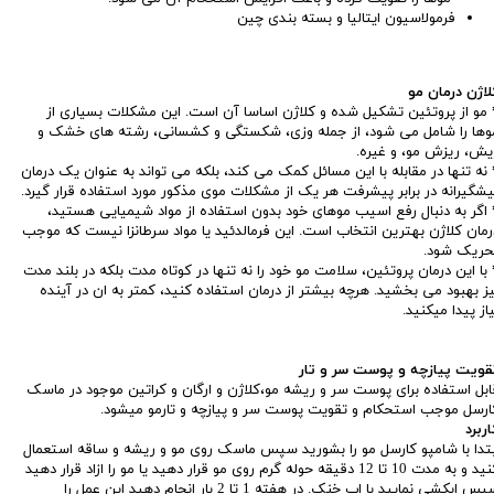
فرمولاسیون ایتالیا و بسته بندی چین
لاژن درمان مو
مو از پروتئین تشکیل شده و کلاژن اساسا آن است. این مشکلات بسیاری از
وها را شامل می شود، از جمله وزی، شکستگی و کشسانی، رشته های خشک و
یش، ریزش مو، و غیره.
نه تنها در مقابله با این مسائل کمک می کند، بلکه می تواند به عنوان یک درمان
یشگیرانه در برابر پیشرفت هر یک از مشکلات موی مذکور مورد استفاده قرار گیرد.
اگر به دنبال رفع اسیب موهای خود بدون استفاده از مواد شیمیایی هستید،
رمان کلاژن بهترین انتخاب است. این فرمالدئید یا مواد سرطانزا نیست که موجب
حریک شود.
با این درمان پروتئین، سلامت مو خود را نه تنها در کوتاه مدت بلکه در بلند مدت
یز بهبود می بخشید. هرچه بیشتر از درمان استفاده کنید، کمتر به ان در آینده
یاز پیدا میکنید.
قویت پیازچه و پوست سر و تار
ابل استفاده برای پوست سر و ریشه مو،کلاژن و ارگان و کراتین موجود در ماسک
ارسل موجب استحکام و تقویت پوست سر و پیازچه و تارمو میشود.
اربرد
بتدا با شامپو کارسل مو را بشورید سپس ماسک روی مو و ریشه و ساقه استعمال
کنید و به مدت 10 تا 12 دقیقه حوله گرم روی مو قرار دهید یا مو را ازاد قرار دهید
س ابکشی نمایید با اب خنک. در هفته 1 تا 2 بار انجام دهید این عمل را