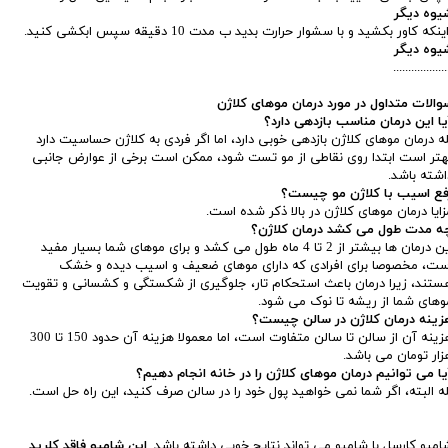
یوه دیگر
نکه کاور بکشید و با سشوار حرارت بدید ب مدت 10 دقیقه سپس ابکشی کنید.
یوه دیگر
..................
والات متداول در مورد درمان موهای کلاژن
یا این درمان مناسب بازدهی دارد؟
له درمان موهای کلاژن بازدهی خوبی دارد، اما اگر فردی به کلاژن حساسیت دارد
هتر است ابتدا روی نقاطی از مو تست شود، ممکن است برخی از عوارض جانبی
اشته باشد.
فع اسیب با کلاژن مو چیست؟
زایا درمان موهای کلاژن در بالا ذکر شده است.
ه مدت طول می کشد درمان کلاژن؟
این درمان ها بیشتر از 2 تا 4 ماه طول می کشد و برای موهای شما بسیار مفید
ست، مخصوصا برای افرادی که دارای موهای ضعیف و اسیب دیده و خشک
ستند، زیرا درمان باعث استحکام تار، جلوگیری از شکستگی و کشسانی و تقویت
وهای شما از ریشه تا نوک می شود.
زینه درمان کلاژن در سالن چیست؟
هزینه آن از سالن تا سالن متفاوت است، اما معمولا هزینه آن حدود 150 تا 300
زار تومان می باشد.
یا می توانیم درمان موهای کلاژن را در خانه انجام دهیم؟
له البته، اگر شما نمی خواهید پول خود را در سالن صرف کنید، این راه حل است.
امپو کارسل با شامپو می تواند نتایج خوبی داشته باشد.
این شامپو فاقد کلرید