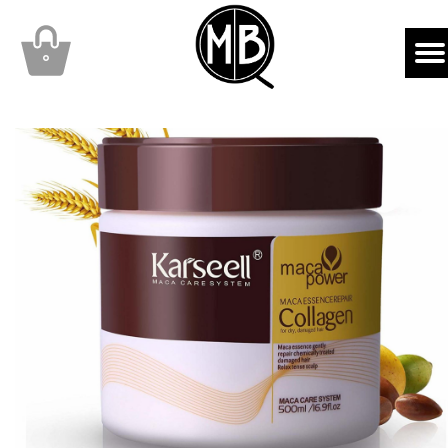
mbqhair
MBQshop
۰